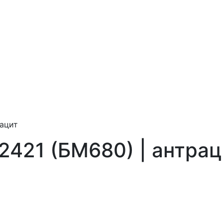
рацит
2421 (БМ680) | антрац