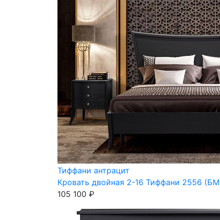
Тиффани антрацит
Кровать двойная 2-16 Тиффани 2556 (БМ6
105 100 ₽