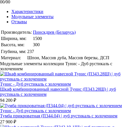
00
/
00
Характеристики
Модульные элементы
Отзывы
Производитель:
Пинскдрев (Беларусь)
Ширина, мм:
1500
Высота, мм:
300
Глубина, мм:
237
Материал:
Шпон, Массив дуба, Массив березы, ДСП
Модульные элементы коллекции Тунис - Дуб рустикаль с
золочением
Тунис - Дуб рустикаль с золочением
Шкаф комбинированный навесной Тунис (П343.28Ш) | дуб
рустикаль с золочением
94 200 ₽
Тунис - Дуб рустикаль с золочением
Тумба прикроватная (П344.04) | дуб рустикаль с золочением
27 900 ₽