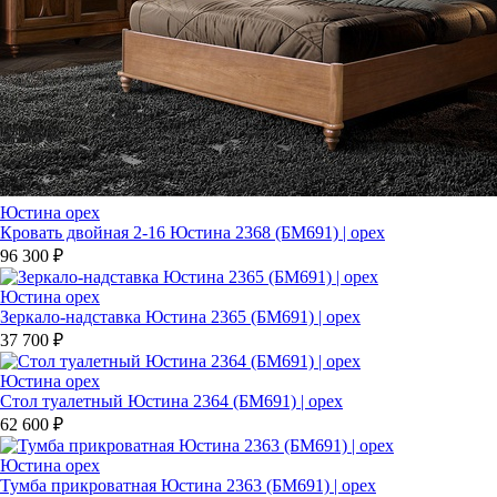
Юстина орех
Кровать двойная 2-16 Юстина 2368 (БМ691) | орех
96 300 ₽
Юстина орех
Зеркало-надставка Юстина 2365 (БМ691) | орех
37 700 ₽
Юстина орех
Стол туалетный Юстина 2364 (БМ691) | орех
62 600 ₽
Юстина орех
Тумба прикроватная Юстина 2363 (БМ691) | орех