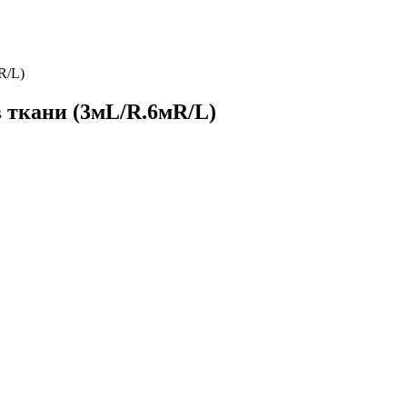
R/L)
 ткани (3мL/R.6мR/L)