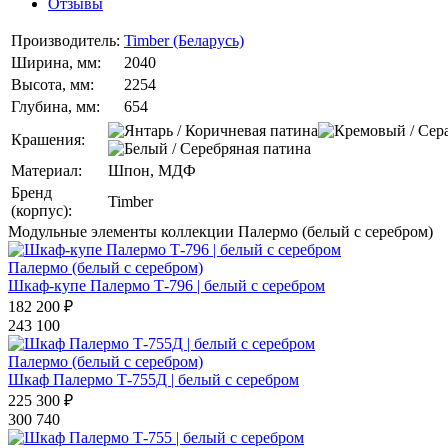
Отзывы
Производитель:
Timber (Беларусь)
Ширина, мм:
2040
Высота, мм:
2254
Глубина, мм:
654
Крашения:
Материал:
Шпон, МДФ
Бренд
Timber
(корпус):
Модульные элементы коллекции Палермо (белый с серебром)
Палермо (белый с серебром)
Шкаф-купе Палермо Т-796 | белый с серебром
182 200 ₽
243 100
Палермо (белый с серебром)
Шкаф Палермо Т-755Д | белый с серебром
225 300 ₽
300 740