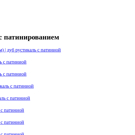
 с патинированием
) | дуб рустикаль с патиниой
ь с патиниой
ь с патиниой
икаль с патиниой
аль с патиниой
 с патиниой
 с патиниой
 с патиниой