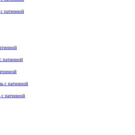
 с патиниой
патиниой
 с патиниой
патиниой
ль с патиниой
 с патиниой