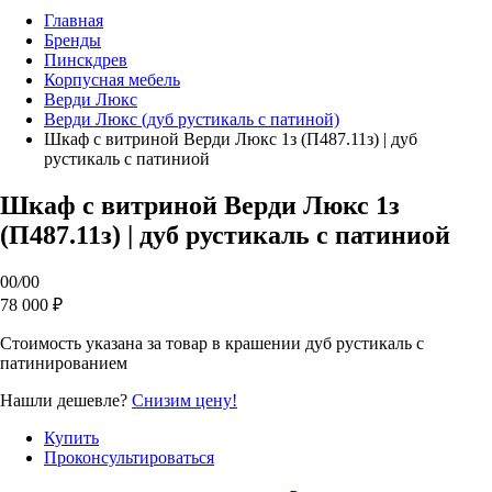
Главная
Бренды
Пинскдрев
Корпусная мебель
Верди Люкс
Верди Люкс (дуб рустикаль с патиной)
Шкаф с витриной Верди Люкс 1з (П487.11з) | дуб
рустикаль с патиниой
Шкаф с витриной Верди Люкс 1з
(П487.11з) | дуб рустикаль с патиниой
00
/
00
78 000 ₽
Стоимость указана за товар в крашении дуб рустикаль с
патинированием
Нашли дешевле?
Снизим цену!
Купить
Проконсультироваться