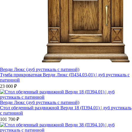
Верди Люкс (дуб рустикаль с патиной)
Тумба прикроватная Верди Люкс (П434.03-01) | дуб рустикаль с
патиниой
23 000 ₽
Верди Люкс (дуб рустикаль с патиной)
Стол обеденный раздвижной Верди 18 (П394.01) | дуб рустикаль
с патиниой
101 700 ₽