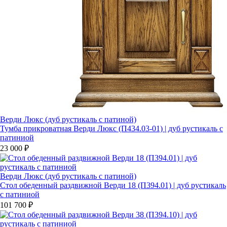
Верди Люкс (дуб рустикаль с патиной)
Тумба прикроватная Верди Люкс (П434.03-01) | дуб рустикаль с
патиниой
23 000 ₽
Верди Люкс (дуб рустикаль с патиной)
Стол обеденный раздвижной Верди 18 (П394.01) | дуб рустикаль
с патиниой
101 700 ₽